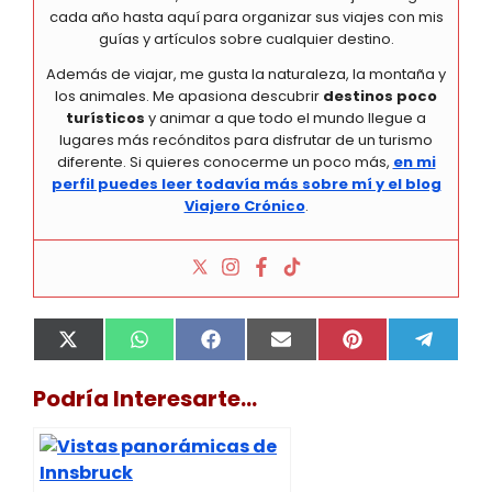
cada año hasta aquí para organizar sus viajes con mis
guías y artículos sobre cualquier destino.
Además de viajar, me gusta la naturaleza, la montaña y
los animales. Me apasiona descubrir
destinos poco
turísticos
y animar a que todo el mundo llegue a
lugares más recónditos para disfrutar de un turismo
diferente. Si quieres conocerme un poco más,
en mi
perfil puedes leer todavía más sobre mí y el blog
Viajero Crónico
.
Compartir
Compartir
Compartir
Compartir
Compartir
Compa
X
W
F
E
P
T
en
en
en
en
en
en
(
h
a
m
i
e
T
a
c
a
n
l
Podría Interesarte...
w
t
e
i
t
e
i
s
b
l
e
g
t
A
o
r
r
t
p
o
e
a
e
p
k
s
m
r
t