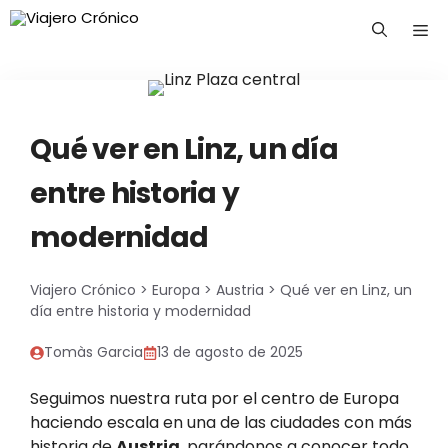
Saltar
Me
al
contenido
Qué ver en Linz, un día
entre historia y
modernidad
Viajero Crónico
>
Europa
>
Austria
>
Qué ver en Linz, un
día entre historia y modernidad
Tomàs Garcia
13 de agosto de 2025
Seguimos nuestra ruta por el centro de Europa
haciendo escala en una de las ciudades con más
historia de
Austria
, parándonos a conocer todo