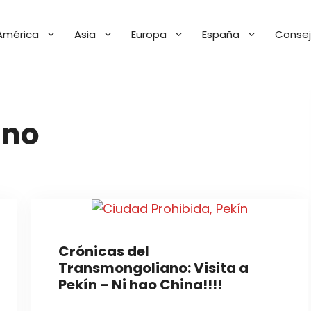
América
Asia
Europa
España
Consej
ano
Crónicas del
Transmongoliano: Visita a
Pekín – Ni hao China!!!!