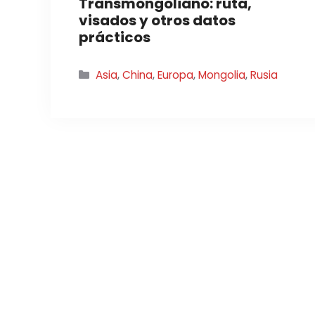
Transmongoliano: ruta,
visados y otros datos
prácticos
Categorías
Asia
,
China
,
Europa
,
Mongolia
,
Rusia