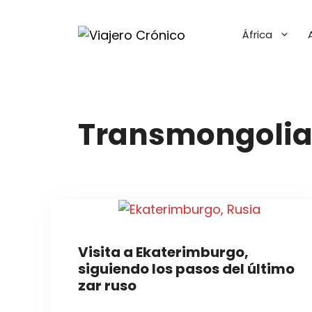
Saltar
al
África
contenido
Transmongoli
Visita a Ekaterimburgo,
siguiendo los pasos del último
zar ruso