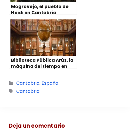
Mogrovejo, el pueblo de
Heidi en Cantabria
Biblioteca Pública Arús, la
máquina del tiempo en
Barcelona
Categorías
Cantabria
,
España
Etiquetas
Cantabria
Deja un comentario