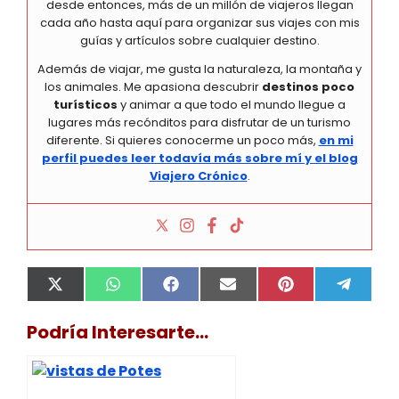
desde entonces, más de un millón de viajeros llegan
cada año hasta aquí para organizar sus viajes con mis
guías y artículos sobre cualquier destino.
Además de viajar, me gusta la naturaleza, la montaña y
los animales. Me apasiona descubrir
destinos poco
turísticos
y animar a que todo el mundo llegue a
lugares más recónditos para disfrutar de un turismo
diferente. Si quieres conocerme un poco más,
en mi
perfil puedes leer todavía más sobre mí y el blog
Viajero Crónico
.
Compartir
Compartir
Compartir
Compartir
Compartir
Compa
X
W
F
E
P
T
en
en
en
en
en
en
(
h
a
m
i
e
T
a
c
a
n
l
Podría Interesarte...
w
t
e
i
t
e
i
s
b
l
e
g
t
A
o
r
r
t
p
o
e
a
e
p
k
s
m