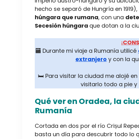
Imperio austro-húngaro y su ubicaci
hecho se separó de Hungría en 1919)
húngara que rumana
, con una
dete
Secesión húngara
que dotan a la ci
¡
CONS
🏧 Durante mi viaje a Rumanía utilicé
extranjero
y con la qu
🛏️ Para visitar la ciudad me alojé en
visitarlo todo a pie 
Qué ver en Oradea, la ciu
Rumanía
Cortada en dos por el río Crișul Repe
basta un día para descubrir todo lo