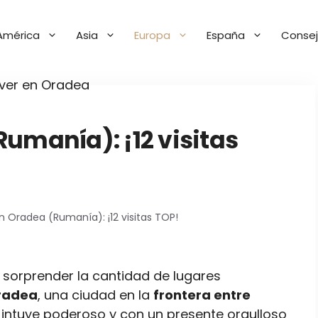
América
Asia
Europa
España
Consej
umanía): ¡12 visitas
n Oradea (Rumanía): ¡12 visitas TOP!
 sorprender la cantidad de lugares
radea
, una ciudad en la
frontera entre
intuye poderoso y con un presente orgulloso