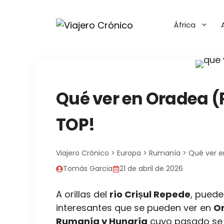
Saltar
al
África
contenido
Qué ver en Oradea (R
TOP!
Viajero Crónico
>
Europa
>
Rumanía
>
Qué ver e
Tomàs Garcia
21 de abril de 2026
A orillas del
río Crișul Repede
, puede
interesantes que se pueden ver en
O
Rumanía y Hungría
cuyo pasado se 