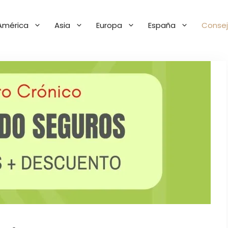
América
Asia
Europa
España
Consej