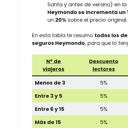
Santa y antes de verano) en l
Heymondo se incrementa un 1
un
20%
sobre el precio original.
En esta tabla te resumo
todos los d
seguros Heymondo
, para que lo te
Nº de
Descuento
viajeros
lectores
Menos de 3
5%
Entre 3 y 5
5%
Entre 6 y 15
5%
Más de 15
5%