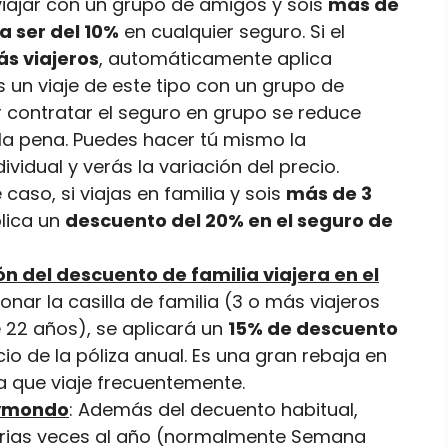
 viajar con un grupo de amigos y sois
más de
a ser del 10%
en cualquier seguro. Si el
ás viajeros
, automáticamente aplica
nes un viaje de este tipo con un grupo de
r contratar el seguro en grupo se reduce
la pena. Puedes hacer tú mismo la
idual y verás la variación del precio.
e caso, si viajas en familia y sois
más de 3
plica un
descuento del 20% en el seguro de
n del descuento de familia viajera en el
ionar la casilla de familia (3 o más viajeros
 22 años), se aplicará un
15% de descuento
o de la póliza anual. Es una gran rebaja en
lia que viaje frecuentemente.
eymondo
: Además del decuento habitual,
ias veces al año (normalmente Semana