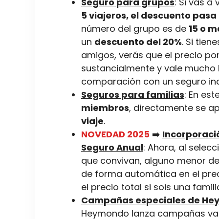
Seguro para grupos
: Si vas a
5 viajeros, el descuento pasa 
número del grupo es de
15 o m
un
descuento del 20%
. Si tie
amigos, verás que el precio po
sustancialmente y vale mucho 
comparación con un seguro indiv
Seguros para familias
: En est
miembros
, directamente se a
viaje
.
NOVEDAD 2025
➡️
Incorporació
Seguro Anual
: Ahora, al selecc
que convivan, alguno menor de
de forma automática en el preci
el precio total si sois una fami
Campañas especiales de H
Heymondo lanza campañas var