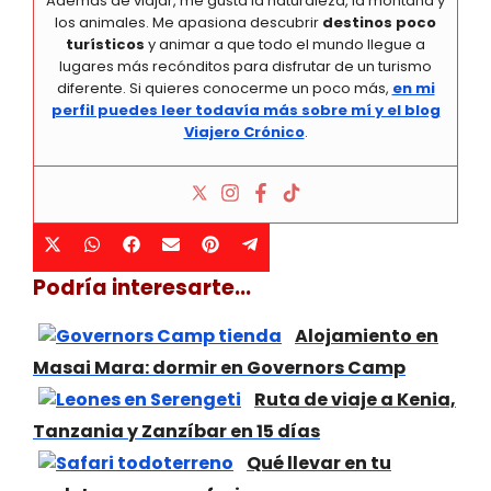
Además de viajar, me gusta la naturaleza, la montaña y
los animales. Me apasiona descubrir
destinos poco
turísticos
y animar a que todo el mundo llegue a
lugares más recónditos para disfrutar de un turismo
diferente. Si quieres conocerme un poco más,
en mi
perfil puedes leer todavía más sobre mí y el blog
Viajero Crónico
.
Compartir
Compartir
Compartir
Compartir
Compartir
Compartir
X
W
F
E
P
T
en
en
en
en
en
en
(
h
a
m
i
e
Podría interesarte...
T
a
c
a
n
l
w
t
e
i
t
e
Alojamiento en
i
s
b
l
e
g
Masai Mara: dormir en Governors Camp
t
A
o
r
r
Ruta de viaje a Kenia,
t
p
o
e
a
Tanzania y Zanzíbar en 15 días
e
p
k
s
m
r
t
Qué llevar en tu
)