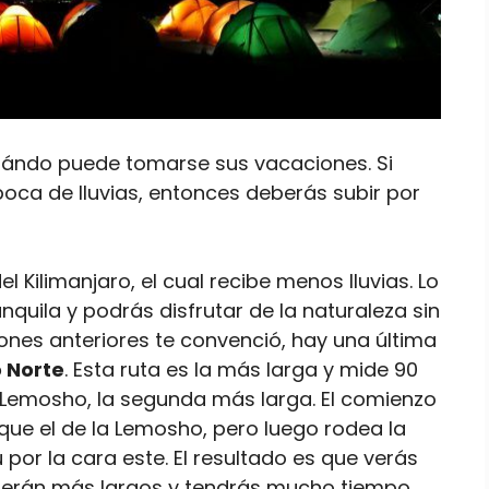
uándo puede tomarse sus vacaciones. Si
época de lluvias, entonces deberás subir por
l Kilimanjaro, el cual recibe menos lluvias. Lo
quila y podrás disfrutar de la naturaleza sin
iones anteriores te convenció, hay una última
o Norte
. Esta ruta es la más larga y mide 90
 Lemosho, la segunda más larga. El comienzo
ue el de la Lemosho, pero luego rodea la
u por la cara este. El resultado es que verás
 serán más largos y tendrás mucho tiempo