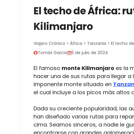
El techo de África: r
Kilimanjaro
Viajero Crónico
>
África
>
Tanzania
>
El techo de
Tomàs Garcia
5 de julio de 2024
El famoso
monte Kilimanjaro
es la m
hacer una de sus rutas para llegar a 
imponente monte situado en
Tanzan
el cual incluye a los picos más altos
Dada su creciente popularidad, las a
han diseñado varias rutas para repart
cima. Seamos sinceros, a nadie le gu
encontrarse con grandes aglomeracion