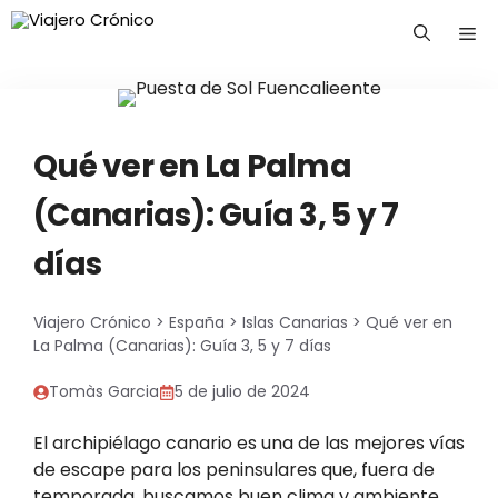
Saltar
Me
al
contenido
Qué ver en La Palma
(Canarias): Guía 3, 5 y 7
días
Viajero Crónico
>
España
>
Islas Canarias
>
Qué ver en
La Palma (Canarias): Guía 3, 5 y 7 días
Tomàs Garcia
5 de julio de 2024
El archipiélago canario es una de las mejores vías
de escape para los peninsulares que, fuera de
temporada, buscamos buen clima y ambiente