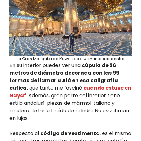
La Gran Mezquita de Kuwait es alucinante por dentro
En su interior puedes ver una
cúpula de 26
metros de diámetro decorada con las 99
formas de llamar a Alá en esa caligrafía
cúfica,
que tanto me fascinó
cuando estuve en
Nayaf
. Además, gran parte del interior tiene
estilo andalusí, piezas de mármol italiano y
madera de teca traída de la India. No escatiman
en lujos.
Respecto al
código de vestimenta
, es el mismo
que en otras mezquitas: hombres con pantalón