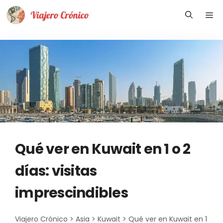
Saltar
Me
al
contenido
Qué ver en Kuwait en 1 o 2
días: visitas
imprescindibles
Viajero Crónico
>
Asia
>
Kuwait
>
Qué ver en Kuwait en 1