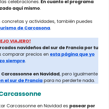
las celebraciones.
En cuanto el programa
lizado aquí mismo
.
s concretas y actividades, también puedes
 turismo de Carcasona
.
EJO VIAJERO!
ercados navideños del sur de Francia por tu
es comparar precios en
esta página que yo
izo siempre
.
ar Carcassonne en Navidad
, pero igualmente
n el sur de Francia
para no perderte nada.
 Carcassonne
sitar Carcassonne en Navidad es
pasear por