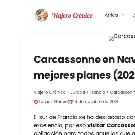
Saltar
al
África
contenido
Carcassonne en Nav
mejores planes (202
Viajero Crónico
>
Europa
>
Francia
>
Carcassonne
Tomàs Garcia
29 de octubre de 2025
El sur de Francia se ha destacado c
excelencia, por eso
visitar Carcass
obligación para todos aquellos que q