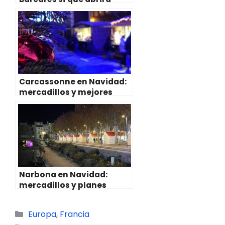
[Última hora Navidad
2025]
Carcassonne en Navidad:
mercadillos y mejores
planes (2025)
Narbona en Navidad:
mercadillos y planes
navideños (2025)
Categorías
Europa
,
Francia