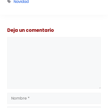
Etiquetas
Navidad
Deja un comentario
Comentario
Nombre