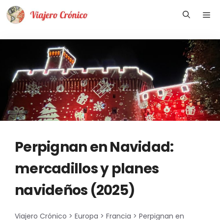
Saltar
Me
al
contenido
Perpignan en Navidad:
mercadillos y planes
navideños (2025)
Viajero Crónico
>
Europa
>
Francia
>
Perpignan en