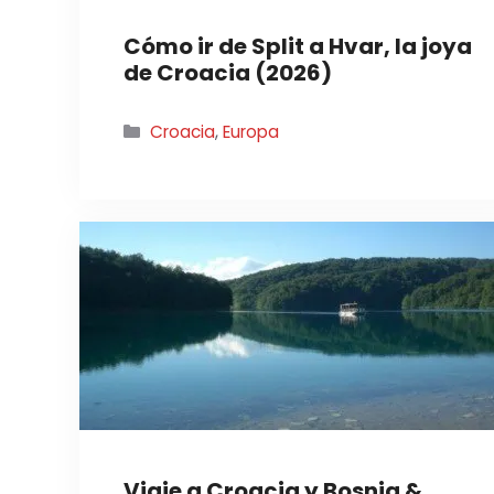
Cómo ir de Split a Hvar, la joya
de Croacia (2026)
Categorías
Croacia
,
Europa
Viaje a Croacia y Bosnia &