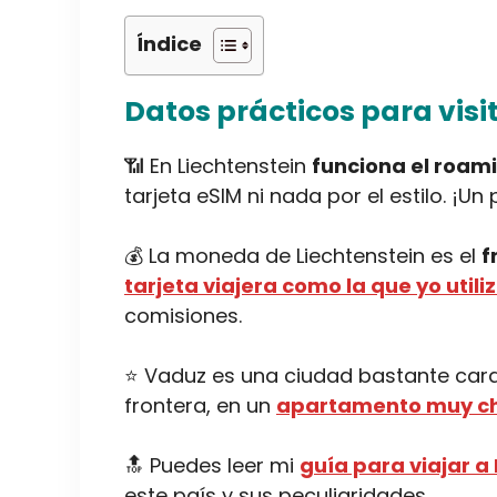
Índice
Datos prácticos para visi
📶 En Liechtenstein
funciona el roam
tarjeta eSIM ni nada por el estilo. ¡
💰 La moneda de Liechtenstein es el
f
tarjeta viajera como la que yo utili
comisiones.
⭐ Vaduz es una ciudad bastante cara 
frontera, en un
apartamento muy chul
🔝 Puedes leer mi
guía para viajar a
este país y sus peculiaridades.