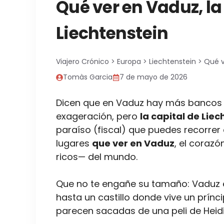
Qué ver en Vaduz, la
Liechtenstein
Viajero Crónico
>
Europa
>
Liechtenstein
>
Qué v
Tomàs Garcia
7 de mayo de 2026
Dicen que en Vaduz hay más bancos
exageración, pero
la capital de Lie
paraíso (fiscal) que puedes recorre
lugares
que ver en Vaduz
, el coraz
ricos— del mundo.
Que no te engañe su tamaño: Vaduz e
hasta un castillo donde vive un prí
parecen sacadas de una peli de Heidi