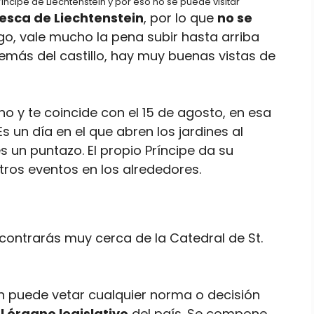
ríncipe de Liechtenstein y por eso no se puede visitar
pesca de Liechtenstein
, por lo que
no se
go, vale mucho la pena subir hasta arriba
demás del castillo, hay muy buenas vistas de
ano y te coincide con el 15 de agosto, en esa
 Es un día en el que abren los jardines al
s un puntazo. El propio Príncipe da su
tros eventos en los alrededores.
contrarás muy cerca de la Catedral de St.
in puede vetar cualquier norma o decisión
l órgano legislativo
del país. Se compone