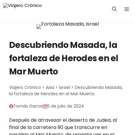
Saltar
Me
al
contenido
Descubriendo Masada, la
fortaleza de Herodes en el
Mar Muerto
Viajero Crónico
>
Asia
>
Israel
>
Descubriendo Masada,
la fortaleza de Herodes en el Mar Muerto
Tomàs Garcia
5 de julio de 2024
Después de atravesar el desierto de Judea, al
final de la carretera 90 que transcurre en
paralelo al Mar Muerto, de repente ves en el