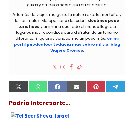
guías y artículos sobre cualquier destino.
Además de viajar, me gusta la naturaleza, la montaña y
los animales. Me apasiona descubrir
destinos poco
turísticos
y animar a que todo el mundo llegue a
lugares más recónditos para disfrutar de un turismo
diferente. Si quieres conocerme un poco más,
en mi
perfil puedes leer todavía más sobre mí y el blog
Viajero Crónico
.
Compartir
Compartir
Compartir
Compartir
Compartir
Compa
X
W
F
E
P
T
en
en
en
en
en
en
(
h
a
m
i
e
T
a
c
a
n
l
Podría Interesarte...
w
t
e
i
t
e
i
s
b
l
e
g
t
A
o
r
r
t
p
o
e
a
e
p
k
s
m
r
t
)