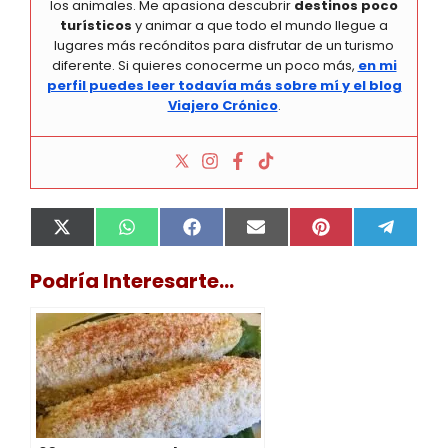
los animales. Me apasiona descubrir
destinos poco
turísticos
y animar a que todo el mundo llegue a
lugares más recónditos para disfrutar de un turismo
diferente. Si quieres conocerme un poco más,
en mi
perfil puedes leer todavía más sobre mí y el blog
Viajero Crónico
.
Compartir
Compartir
Compartir
Compartir
Compartir
Compa
X
W
F
E
P
T
en
en
en
en
en
en
(
h
a
m
i
e
T
a
c
a
n
l
Podría Interesarte...
w
t
e
i
t
e
i
s
b
l
e
g
t
A
o
r
r
t
p
o
e
a
e
p
k
s
m
r
t
)