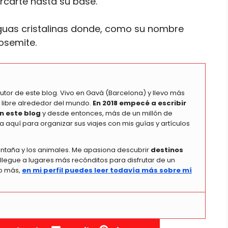
rcarte hasta su base.
aguas cristalinas donde, como su nombre
Yosemite.
autor de este blog. Vivo en Gavà (Barcelona) y llevo más
 libre alrededor del mundo.
En 2018 empecé a escribir
n este blog
y desde entonces, más de un millón de
a aquí para organizar sus viajes con mis guías y artículos
ontaña y los animales. Me apasiona descubrir
destinos
legue a lugares más recónditos para disfrutar de un
co más,
en mi perfil puedes leer todavía más sobre mí