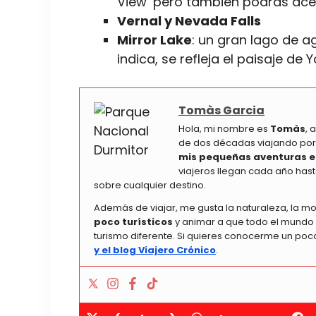
View’ pero también podrás ace
Vernal y Nevada Falls
Mirror Lake
: un gran lago de 
indica, se refleja el paisaje de 
Tomàs Garcia
Hola, mi nombre es
Tomàs
, 
de dos décadas viajando por
mis pequeñas aventuras e
viajeros llegan cada año hast
sobre cualquier destino.
Además de viajar, me gusta la naturaleza, la m
poco turísticos
y animar a que todo el mundo l
turismo diferente. Si quieres conocerme un po
y el blog Viajero Crónico
.