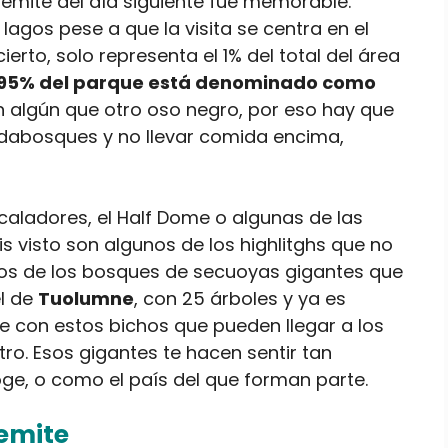
osemite del día siguiente fue memorable.
lagos pese a que la visita se centra en el
erto, solo representa el 1% del total del área
 95% del parque está denominado como
 algún que otro oso negro, por eso hay que
rdabosques y no llevar comida encima,
caladores, el Half Dome o algunas de las
 visto son algunos de los highlitghs que no
nos de los bosques de secuoyas gigantes que
el de
Tuolumne
, con 25 árboles y ya es
 con estos bichos que pueden llegar a los
tro. Esos gigantes te hacen sentir tan
e, o como el país del que forman parte.
emite