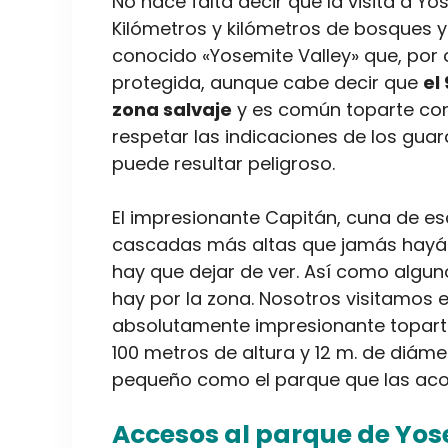
No hace falta decir que la visita a Y
Kilómetros y kilómetros de bosques y 
conocido «Yosemite Valley» que, por ci
protegida, aunque cabe decir que
el
zona salvaje
y es común toparte con
respetar las indicaciones de los gua
puede resultar peligroso.
El impresionante Capitán, cuna de es
cascadas más altas que jamás hayáis
hay que dejar de ver. Así como algu
hay por la zona. Nosotros visitamos 
absolutamente impresionante toparte
100 metros de altura y 12 m. de diáme
pequeño como el parque que las acog
Accesos al parque de Yos