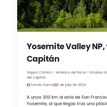
Yosemite Valley NP, 
Capitán
Viajero Crónico
>
América del Norte
>
Estados U
del Capitán
Tomàs Garcia
5 de julio de 2024
A unos 300 km al este de San Francis
Yosemite, al que llegas tras una plá