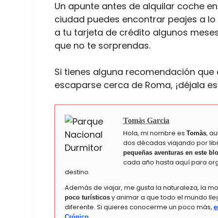
Un apunte antes de alquilar coche en 
ciudad puedes encontrar peajes a lo 
a tu tarjeta de crédito algunos mese
que no te sorprendas.
Si tienes alguna recomendación que 
escaparse cerca de Roma, ¡déjala esc
Tomàs Garcia
Hola, mi nombre es
, a
Tomàs
dos décadas viajando por li
pequeñas aventuras en este bl
cada año hasta aquí para orga
destino.
Además de viajar, me gusta la naturaleza, la m
y animar a que todo el mundo lle
poco turísticos
diferente. Si quieres conocerme un poco más,
e
.
Crónico