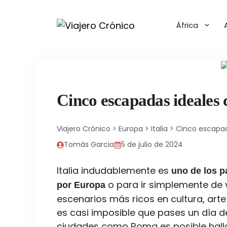
Saltar
al
África
contenido
Cinco escapadas ideales
Viajero Crónico
>
Europa
>
Italia
>
Cinco escapad
Tomàs Garcia
5 de julio de 2024
Italia indudablemente es
uno de los p
o para ir simplemente de 
por Europa
escenarios más ricos en cultura, arte
es casi imposible que pases un día de
ciudades como Roma es posible hall