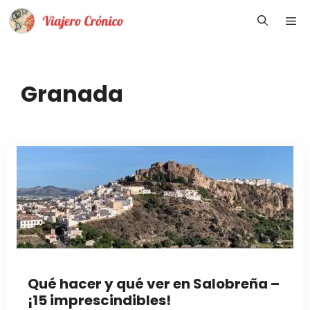
Saltar
Me
al
contenido
Granada
Qué hacer y qué ver en Salobreña –
¡15 imprescindibles!