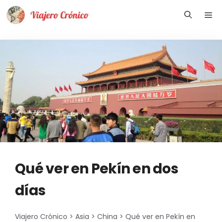
Saltar
Me
al
contenido
Qué ver en Pekín en dos
días
Viajero Crónico
>
Asia
>
China
>
Qué ver en Pekín en