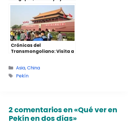
Pekín: Datos prácticos y
ruta
Crónicas del
Transmongoliano: Visita a
Pekín – Ni hao China!!!!
Categorías
Asia
,
China
Etiquetas
Pekín
2 comentarios en «Qué ver en
Pekín en dos días»